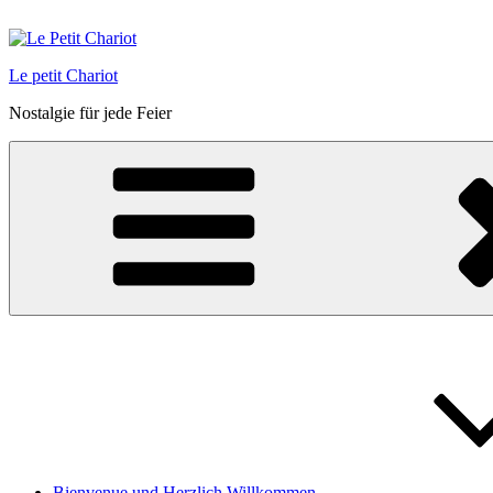
Zum
Inhalt
springen
Le petit Chariot
Nostalgie für jede Feier
Bienvenue und Herzlich Willkommen