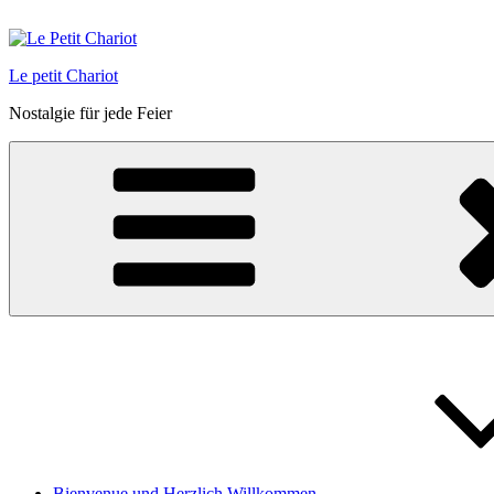
Zum
Inhalt
springen
Le petit Chariot
Nostalgie für jede Feier
Bienvenue und Herzlich Willkommen